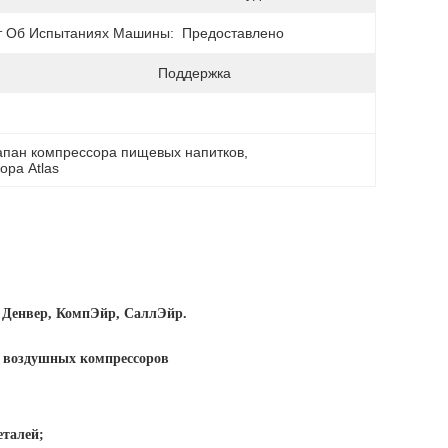
т Об Испытаниях Машины:
Предоставлено
Поддержка
апан компрессора пищевых напитков
, 
ора Atlas
р Денвер, КомпЭйр, СаллЭйр.
т воздушных компрессоров
еталей;