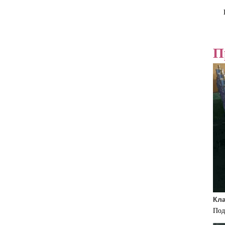
П
Кл
Под