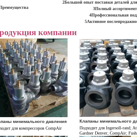
2Большой опыт поставки деталей дл
Преимущества
3Полный ассортимент
4Профессиональная под
5Активное послепродажно
родукция компании
Клапаны минимального д
апаны минимального давления
Подходит для Ingersoll-rand; Atl
ходит для компрессоров CompAir
Gardner Denver; CompAir; Fush