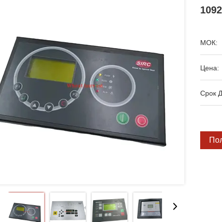
109
МОК:
Цена:
Срок Д
По