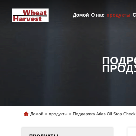
Домой
О нас
продукты
С
ПОДР
ПРОД
Домой
>
продукты
>
Поддержка Atlas Oil Stop Chec
продукты