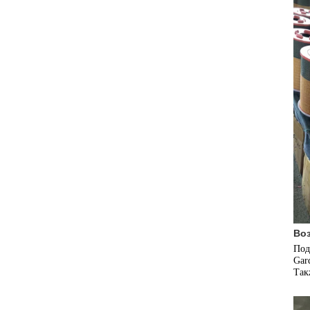
Во
Подх
Gar
Так