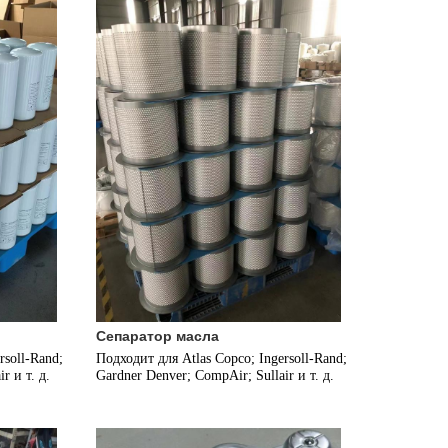
Сепаратор масла
soll-Rand; 
Подходит для Atlas Copco; Ingersoll-Rand; 
r и т. д.
Gardner Denver; CompAir; Sullair и т. д.