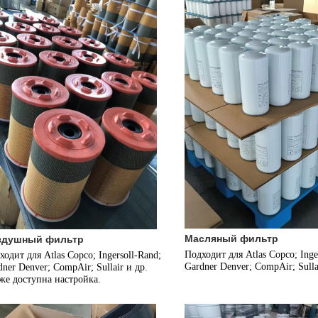
Масляный фильтр
здушный фильтр
Подходит для Atlas Copco; Inger
одит для Atlas Copco; Ingersoll-Rand; 
Gardner Denver; CompAir; Sullai
dner Denver; CompAir; Sullair и др.
же доступна настройка.