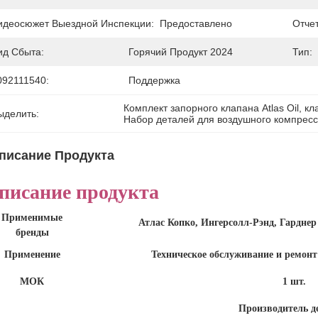
идеосюжет Выездной Инспекции:
Предоставлено
Отче
ид Сбыта:
Горячий Продукт 2024
Тип:
092111540:
Поддержка
Комплект запорного клапана Atlas Oil
, 
кл
ыделить:
Набор деталей для воздушного компресс
писание Продукта
писание продукта
Применимые
Атлас Копко, Ингерсолл-Рэнд, Гардне
бренды
Применение
Техническое обслуживание и ремон
МОК
1 шт.
Производитель д