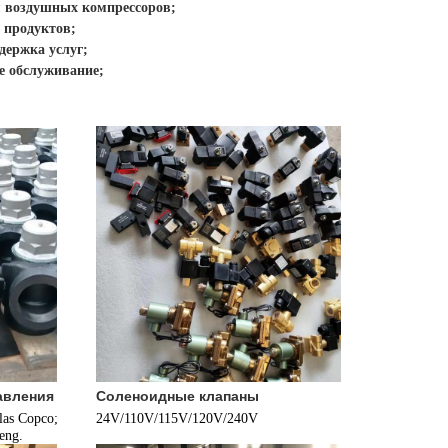
я воздушных компрессоров;
 продуктов;
держка услуг;
е обслуживание;
авления
Соленоидные клапаны
as Copco; 
24V/110V/115V/120V/240V
eng.