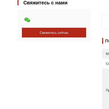
Свяжитесь с нами
Свяжитесь сейчас
П
М
С
П