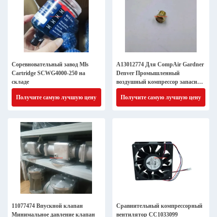
Соревновательный завод Mls
A13012774 Для CompAir Gardner
Cartridge SCWG4000-250 на
Denver Промышленный
складе
воздушный компрессор запасные
части
Получите самую лучшую цену
Получите самую лучшую цену
11077474 Впускной клапан
Сравнительный компрессорный
Минимальное давление клапан
вентилятор CC1033099