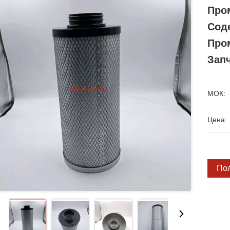
Про
Сод
Про
Зап
МОК:
Цена:
По