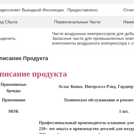
идеосюжет Выездной Инспекции:
Предоставлено
Отче
ид Сбыта:
Первоначальные Части
Наим
Части воздушных компрессоров для доб
ыделить:
Запасные части для промышленных комп
компоненты воздушного компрессора с 
писание Продукта
писание продукта
Применимые
Атлас Копко, Ингерсолл-Рэнд, Гардне
бренды
Применение
Техническое обслуживание и ремон
МОК
1 шт.
Профессиональный производитель клапанов для 
210+ лет опыта в производстве деталей для воз