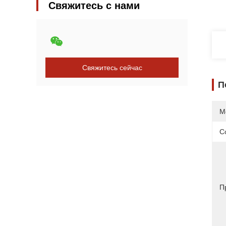
Свяжитесь с нами
Свяжитесь сейчас
П
М
С
П