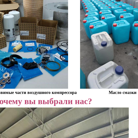
звимые части воздушного компрессора
Масло смазки
очему вы выбрали нас?