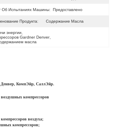
т Об Испытаниях Машины:
Предоставлено
енование Продукта:
Содержание Масла
ычи энергии
, 
рессоров Gardner Denver
, 
содержанием масла
р Денвер, КомпЭйр, СаллЭйр.
т воздушных компрессоров
компрессоров воздуха;
душных компрессоров;