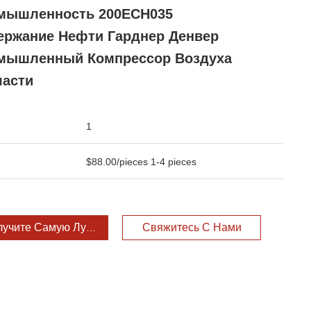
мышленность 200ECH035
ержание Нефти Гарднер Денвер
мышленный Компрессор Воздуха
части
1
$88.00/pieces 1-4 pieces
лучите Самую Лучшую Цену
Свяжитесь С Нами