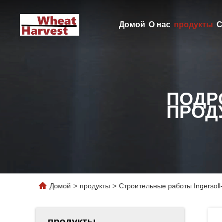
Домой
О нас
продукты
С
ПОДР
ПРОД
Домой
>
продукты
>
Строительные работы Ingersol
продукты