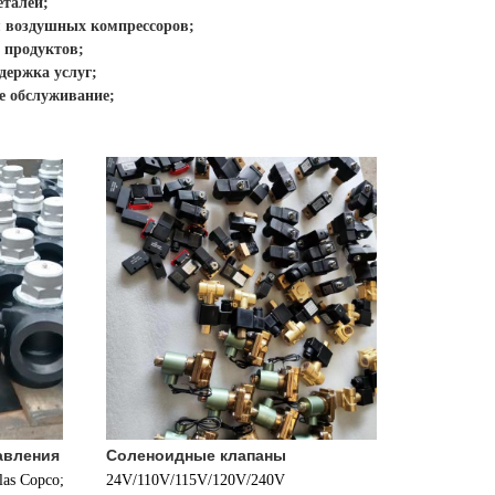
еталей;
я воздушных компрессоров;
 продуктов;
держка услуг;
е обслуживание;
авления
Соленоидные клапаны
as Copco; 
24V/110V/115V/120V/240V