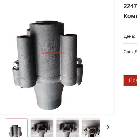
224
Ком
Цена:
Срок Д
По