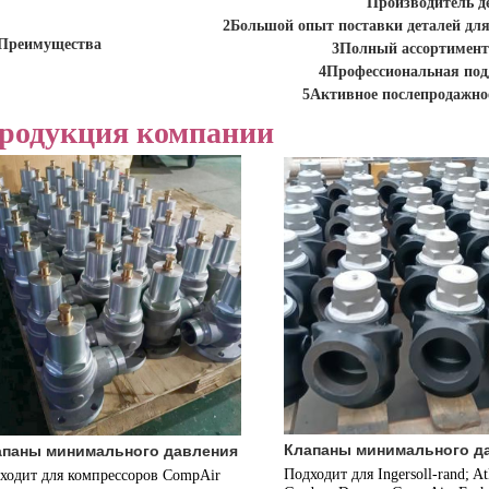
Производитель д
2Большой опыт поставки деталей дл
Преимущества
3Полный ассортимент
4Профессиональная под
5Активное послепродажно
родукция компании
Клапаны минимального д
апаны минимального давления
Подходит для Ingersoll-rand; Atl
ходит для компрессоров CompAir