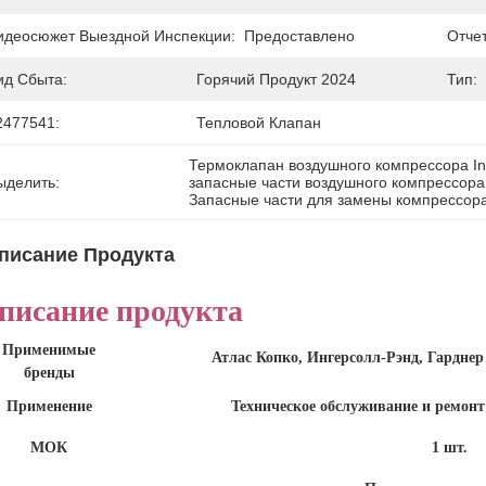
идеосюжет Выездной Инспекции:
Предоставлено
Отче
ид Сбыта:
Горячий Продукт 2024
Тип:
2477541:
Тепловой Клапан
Термоклапан воздушного компрессора In
ыделить:
запасные части воздушного компрессора
Запасные части для замены компрессора
писание Продукта
писание продукта
Применимые
Атлас Копко, Ингерсолл-Рэнд, Гардне
бренды
Применение
Техническое обслуживание и ремон
МОК
1 шт.