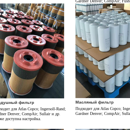
Gardner Denver; CompAir; Fush
Масляный фильтр
здушный фильтр
Подходит для Atlas Copco; Inger
одит для Atlas Copco; Ingersoll-Rand; 
Gardner Denver; CompAir; Sullai
dner Denver; CompAir; Sullair и др.
же доступна настройка.