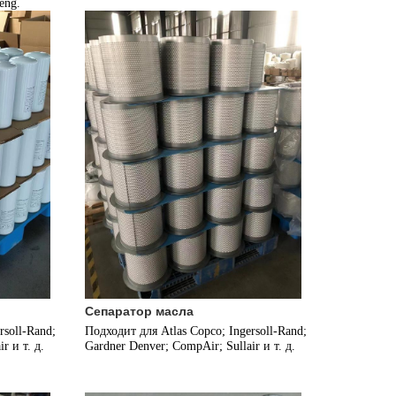
eng.
Сепаратор масла
soll-Rand; 
Подходит для Atlas Copco; Ingersoll-Rand; 
r и т. д.
Gardner Denver; CompAir; Sullair и т. д.