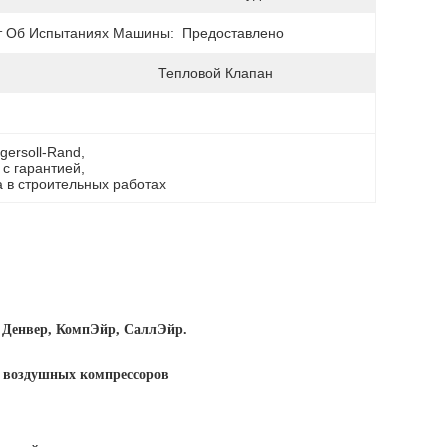
т Об Испытаниях Машины:
Предоставлено
Тепловой Клапан
gersoll-Rand
, 
 с гарантией
, 
 в строительных работах
р Денвер, КомпЭйр, СаллЭйр.
т воздушных компрессоров