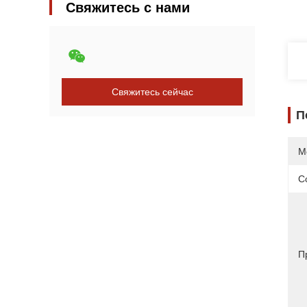
Свяжитесь с нами
Свяжитесь сейчас
П
М
С
П