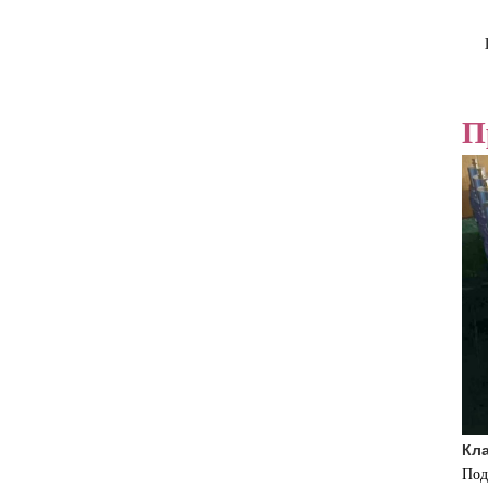
П
Кл
Под