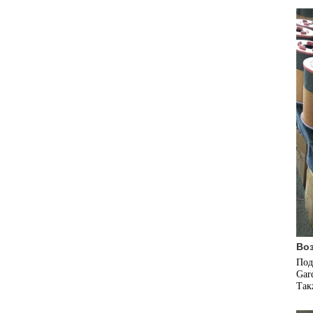
Во
Подх
Gar
Так